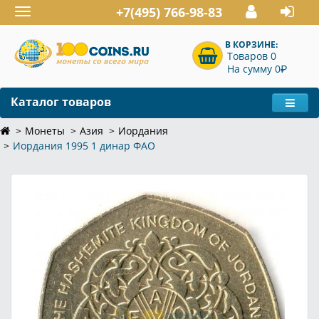
+7(495) 766-98-83
Toggle
navigation
В КОРЗИНЕ:
Товаров 0
P
На сумму 0
Каталог товаров
Монеты
Азия
Иордания
Иордания 1995 1 динар ФАО