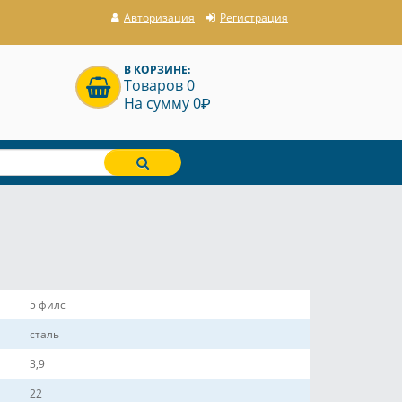
Авторизация
Регистрация
В КОРЗИНЕ:
Товаров 0
P
На сумму 0
5 филс
сталь
3,9
22