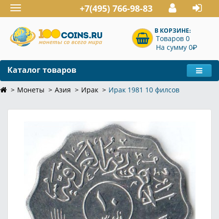
+7(495) 766-98-83
Toggle
navigation
В КОРЗИНЕ:
Товаров 0
P
На сумму 0
Каталог товаров
Монеты
Азия
Ирак
Ирак 1981 10 филсов