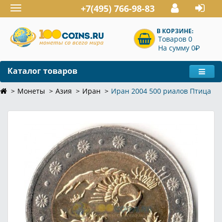
+7(495) 766-98-83
Toggle
navigation
В КОРЗИНЕ:
Товаров 0
P
На сумму 0
Каталог товаров
Монеты
Азия
Иран
Иран 2004 500 риалов Птица