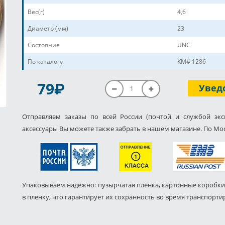
Вес(г)
4,6
Диаметр (мм)
23
Состояние
UNC
По каталогу
KM# 1286
P
79
Увед
Отправляем заказы по всей России (почтой и службой экс
аксессуары Вы можете также забрать в нашем магазине. По Мос
Упаковываем надёжно: пузырчатая плёнка, картонные коробки
в пленку, что гарантирует их сохранность во время транспорти