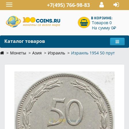
+7(495) 766-98-83
Toggle
navigation
В КОРЗИНЕ:
Товаров 0
P
На сумму 0
Каталог товаров
Монеты
Азия
Израиль
Израиль 1954 50 прут