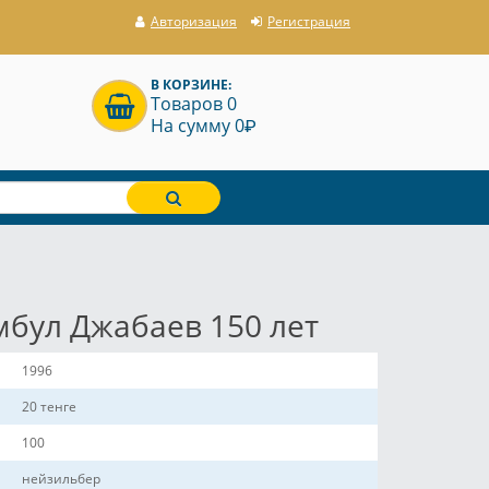
Авторизация
Регистрация
В КОРЗИНЕ:
Товаров 0
P
На сумму 0
мбул Джабаев 150 лет
1996
20 тенге
100
нейзильбер