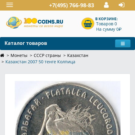
+7(495) 766-98-83
Toggle
navigation
В КОРЗИНЕ:
Товаров 0
P
На сумму 0
Каталог товаров
Монеты
СССР страны
Казахстан
Казахстан 2007 50 тенге Колпица