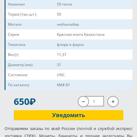
Номинал
50 тенге
Тираж (тыс.шт.)
50
Металл
нейзильбер
Серия
Красная книга Казахстана
Тематика
флора и фауна
Вес(г)
11,37
Диаметр (мм)
31
Состояние
UNC
По каталогу
KM# 81
P
650
Уведомить
Отправляем заказы по всей России (почтой и службой экспресс
доставки CDEK). Монеты, банкноты и прочие аксессуары Вы