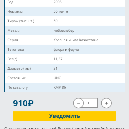
Год
2008
Номинал
50 тенге
Тираж (тыс.шт.)
50
Металл
нейзильбер
Серия
Красная книга Казахстана
Тематика
флора и фауна
Вес(г)
11,37
Диаметр (мм)
31
Состояние
UNC
По каталогу
KM# 86
P
910
Уведомить
Отправляем заказы по всей России (почтой и службой экспресс