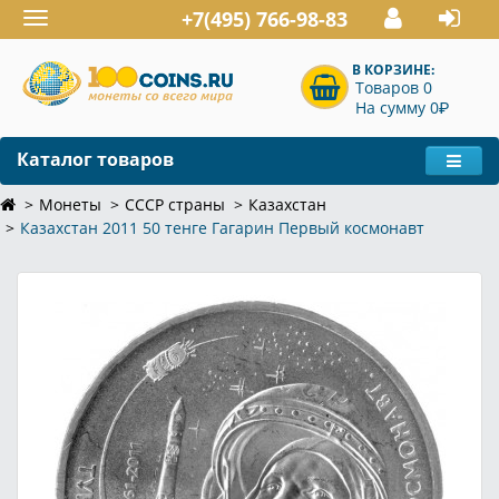
+7(495) 766-98-83
Toggle
navigation
В КОРЗИНЕ:
Товаров 0
P
На сумму 0
Каталог товаров
Монеты
СССР страны
Казахстан
Казахстан 2011 50 тенге Гагарин Первый космонавт