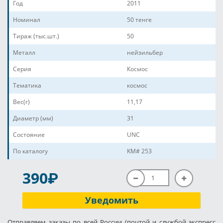
Год
2011
Номинал
50 тенге
Тираж (тыс.шт.)
50
Металл
нейзильбер
Серия
Космос
Тематика
космос
Вес(г)
11,17
Диаметр (мм)
31
Состояние
UNC
По каталогу
KM# 253
P
390
Уведомить
Отправляем заказы по всей России (почтой и службой экспресс