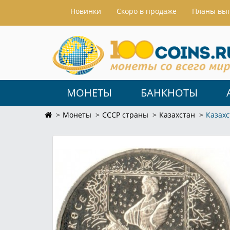
Hовинки
Скоро в продаже
Планы вы
МОНЕТЫ
БАНКНОТЫ
Монеты
СССР страны
Казахстан
Казахс