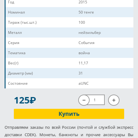
Год
2015
Номинал
50 тенге
Тираж (тыс.шт.)
100
Металл
нейзильбер
Серия
События
Тематика
война
Вес(г)
11,17
Диаметр (мм)
31
Состояние
aUNC
P
125
Купить
Отправляем заказы по всей России (почтой и службой экспресс
доставки CDEK). Монеты, банкноты и прочие аксессуары Вы