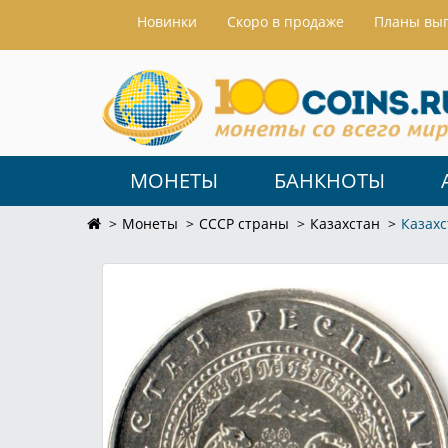
Hовинки
Скоро в продаже
Планы вы
МОНЕТЫ
БАНКНОТЫ
Монеты
СССР страны
Казахстан
Казахс