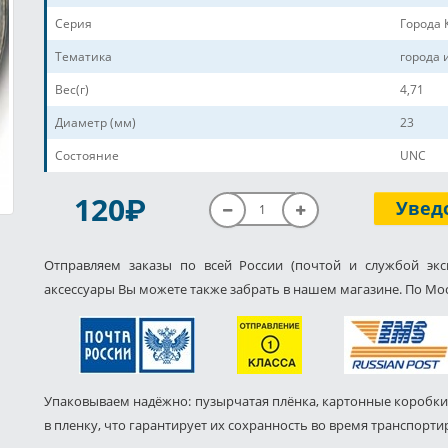
Серия
Города 
Тематика
города 
Вес(г)
4,71
Диаметр (мм)
23
Состояние
UNC
P
120
Увед
Отправляем заказы по всей России (почтой и службой экс
аксессуары Вы можете также забрать в нашем магазине. По Мос
Упаковываем надёжно: пузырчатая плёнка, картонные коробки
в пленку, что гарантирует их сохранность во время транспорти