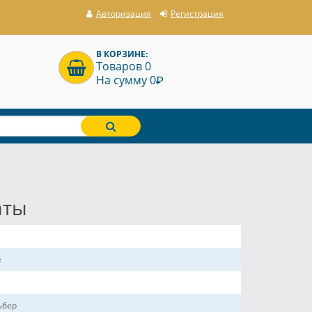
Авторизация
Регистрация
В КОРЗИНЕ:
Товаров 0
P
На сумму 0
аты
е
ьбер