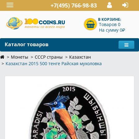
+7(495) 766-98-83
Toggle
navigation
В КОРЗИНЕ:
Товаров 0
P
На сумму 0
Каталог товаров
Монеты
СССР страны
Казахстан
Казахстан 2015 500 тенге Райская мухоловка