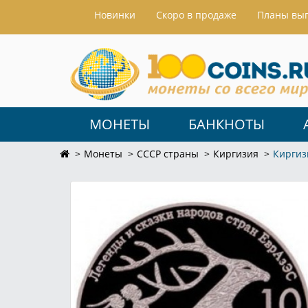
Hовинки
Скоро в продаже
Планы вы
МОНЕТЫ
БАНКНОТЫ
Монеты
СССР страны
Киргизия
Киргиз