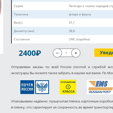
Серия
Легенды и сказки народов с
Тематика
флора и фауна
Вес(г)
31,1
Диаметр (мм)
38,6
Состояние
UNC (коробка)
P
2400
Увед
Отправляем заказы по всей России (почтой и службой экс
аксессуары Вы можете также забрать в нашем магазине. По Мос
Упаковываем надёжно: пузырчатая плёнка, картонные коробки
в пленку, что гарантирует их сохранность во время транспорти