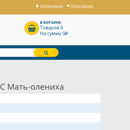
Авторизация
Регистрация
В КОРЗИНЕ:
Товаров 0
P
На сумму 0
ЭС Мать-олениха