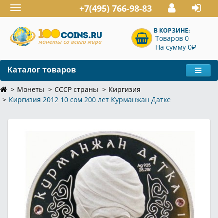
+7(495) 766-98-83
Toggle
navigation
В КОРЗИНЕ:
Товаров 0
P
На сумму 0
Каталог товаров
Монеты
СССР страны
Киргизия
Киргизия 2012 10 сом 200 лет Курманжан Датке