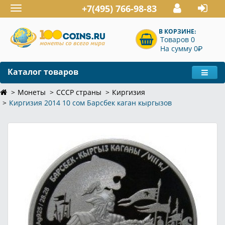
+7(495) 766-98-83
Toggle
navigation
В КОРЗИНЕ:
Товаров 0
P
На сумму 0
Каталог товаров
Монеты
СССР страны
Киргизия
Киргизия 2014 10 сом Барсбек каган кыргызов