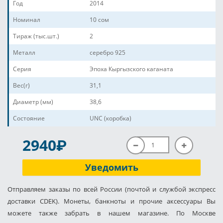
Год
2014
Номинал
10 сом
Тираж (тыс.шт.)
2
Металл
серебро 925
Серия
Эпоха Кыргызского каганата
Вес(г)
31,1
Диаметр (мм)
38,6
Состояние
UNC (коробка)
P
2940
Уведомить
Отправляем заказы по всей России (почтой и службой экспресс
доставки CDEK). Монеты, банкноты и прочие аксессуары Вы
можете также забрать в нашем магазине. По Москве