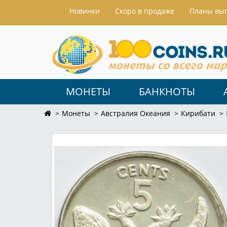
Hовинки
Скоро в продаже
Планы вы
МОНЕТЫ
БАНКНОТЫ
Монеты
Австралия Океания
Кирибати