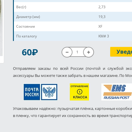
Вес(г)
2,73
Диаметр (мм)
19,3
Состояние
XF
По каталогу
KM# 3
P
60
Увед
Отправляем заказы по всей России (почтой и службой экс
аксессуары Вы можете также забрать в нашем магазине. По Мос
Упаковываем надёжно: пузырчатая плёнка, картонные коробки
в пленку, что гарантирует их сохранность во время транспорти