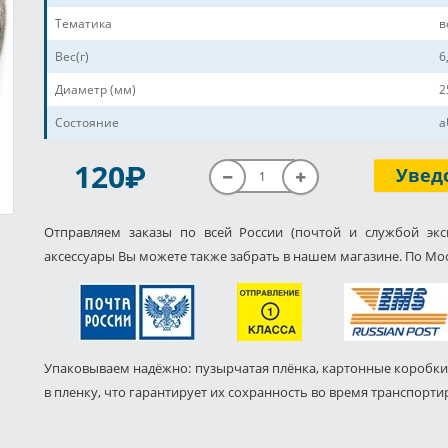
Тематика
в
Вес(г)
6
Диаметр (мм)
2
Состояние
a
P
120
Увед
Отправляем заказы по всей России (почтой и службой экс
аксессуары Вы можете также забрать в нашем магазине. По Мос
Упаковываем надёжно: пузырчатая плёнка, картонные коробки
в пленку, что гарантирует их сохранность во время транспорти