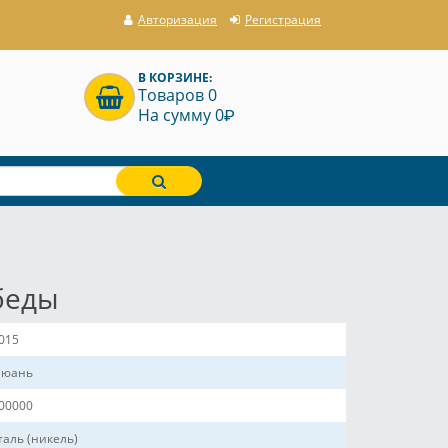
Авторизация
Регистрация
В КОРЗИНЕ:
Товаров 0
P
На сумму 0
беды
015
 юань
00000
таль (никель)