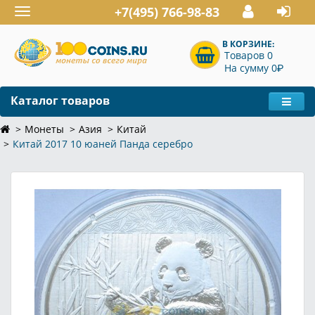
+7(495) 766-98-83
Toggle
navigation
В КОРЗИНЕ:
Товаров 0
P
На сумму 0
Каталог товаров
Монеты
Азия
Китай
Китай 2017 10 юаней Панда серебро