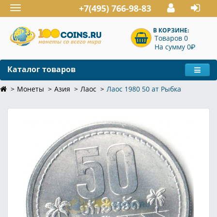
+7(495) 766-98-83
Toggle
navigation
В КОРЗИНЕ:
Товаров 0
P
На сумму 0
Каталог товаров
Монеты
Азия
Лаос
Лаос 1980 50 ат Рыбка