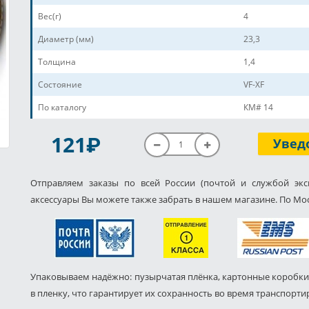
Вес(г)
4
Диаметр (мм)
23,3
Толщина
1,4
Состояние
VF-XF
По каталогу
КМ# 14
P
121
Увед
Отправляем заказы по всей России (почтой и службой экс
аксессуары Вы можете также забрать в нашем магазине. По Мос
Упаковываем надёжно: пузырчатая плёнка, картонные коробки
в пленку, что гарантирует их сохранность во время транспорти