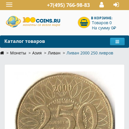
+7(495) 766-98-83
Toggle
navigation
В КОРЗИНЕ:
Товаров 0
P
На сумму 0
Каталог товаров
Монеты
Азия
Ливан
Ливан 2000 250 ливров