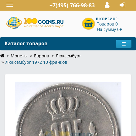
+7(495) 766-98-83
Toggle
navigation
В КОРЗИНЕ:
Товаров 0
P
На сумму 0
Каталог товаров
Монеты
Европа
Люксембург
Люксембург 1972 10 франков