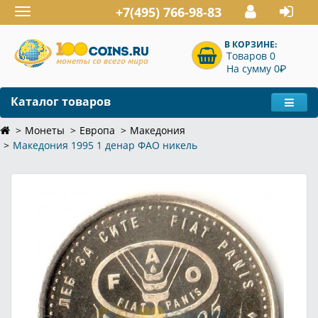
+7(495) 766-98-83
Toggle
navigation
В КОРЗИНЕ:
Товаров 0
P
На сумму 0
Каталог товаров
Монеты
Европа
Македония
Македония 1995 1 денар ФАО никель