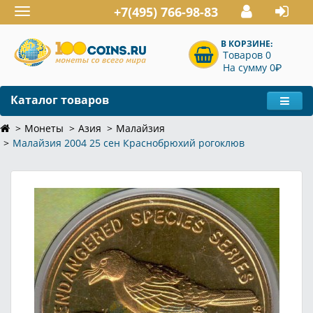
+7(495) 766-98-83
Toggle
navigation
В КОРЗИНЕ:
Товаров 0
P
На сумму 0
Каталог товаров
Монеты
Азия
Малайзия
Малайзия 2004 25 сен Краснобрюхий рогоклюв