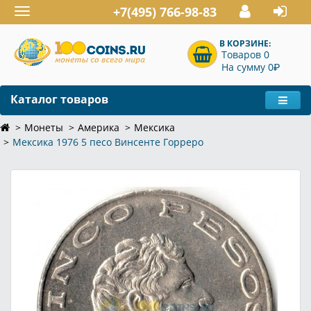
+7(495) 766-98-83
Toggle
navigation
В КОРЗИНЕ:
Товаров 0
P
На сумму 0
Каталог товаров
Монеты
Америка
Мексика
Мексика 1976 5 песо Винсенте Горреро