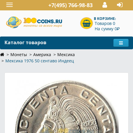
+7(495) 766-98-83
Toggle
navigation
В КОРЗИНЕ:
Товаров 0
P
На сумму 0
Каталог товаров
Монеты
Америка
Мексика
Мексика 1976 50 сентаво Индеец