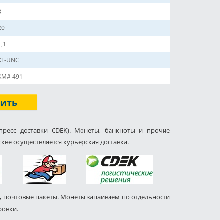
3
20
1,1
XF-UNC
KM# 491
пить
пресс доставки CDEK). Монеты, банкноты и прочие
кве осуществляется курьерская доставка.
, почтовые пакеты. Монеты запаиваем по отдельности
ровки.