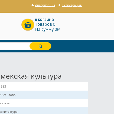
Авторизация
Регистрация
В КОРЗИНЕ:
Товаров 0
P
На сумму 0
ьмекская культура
1983
20 сентаво
бронза
архитектура