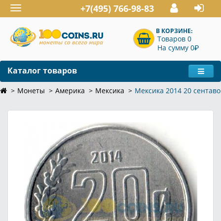
+7(495) 766-98-83
Toggle
navigation
В КОРЗИНЕ:
Товаров 0
P
На сумму 0
Каталог товаров
Монеты
Америка
Мексика
Мексика 2014 20 сентаво