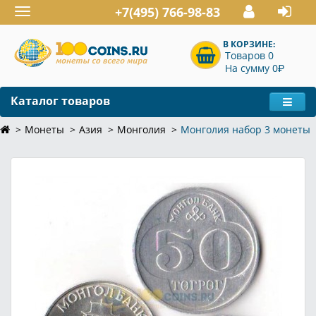
+7(495) 766-98-83
Toggle
navigation
В КОРЗИНЕ:
Товаров 0
P
На сумму 0
Каталог товаров
Монеты
Азия
Монголия
Монголия набор 3 монеты