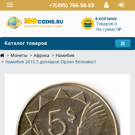
+7(495) 766-98-83
Toggle
navigation
В КОРЗИНЕ:
Товаров 0
P
На сумму 0
Каталог товаров
Монеты
Африка
Намибия
Намибия 2015 5 долларов Орлан белохвост