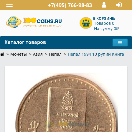
+7(495) 766-98-83
Toggle
navigation
В КОРЗИНЕ:
Товаров 0
P
На сумму 0
Каталог товаров
Монеты
Азия
Непал
Непал 1994 10 рупий Книга