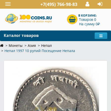
+7(495) 766-98-83
Toggle
navigation
В КОРЗИНЕ:
Товаров 0
P
На сумму 0
Каталог товаров
Монеты
Азия
Непал
Непал 1997 10 рупий Посещение Непала