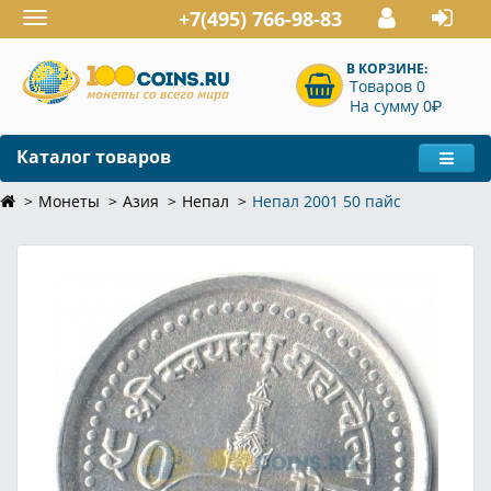
+7(495) 766-98-83
Toggle
navigation
В КОРЗИНЕ:
Товаров 0
P
На сумму 0
Каталог товаров
Монеты
Азия
Непал
Непал 2001 50 пайс