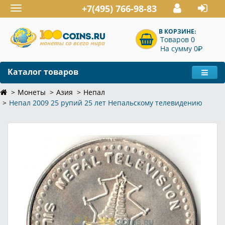
+7(495) 766-98-83
Toggle
navigation
В КОРЗИНЕ:
Товаров 0
P
На сумму 0
Каталог товаров
Монеты
Азия
Непал
Непал 2009 25 рупий 25 лет Непальскому телевидению