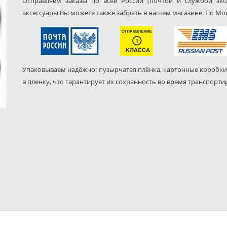
Отправляем заказы по всей России (почтой и службой экс
аксессуары Вы можете также забрать в нашем магазине. По Мос
Упаковываем надёжно: пузырчатая плёнка, картонные коробки
в пленку, что гарантирует их сохранность во время транспорти