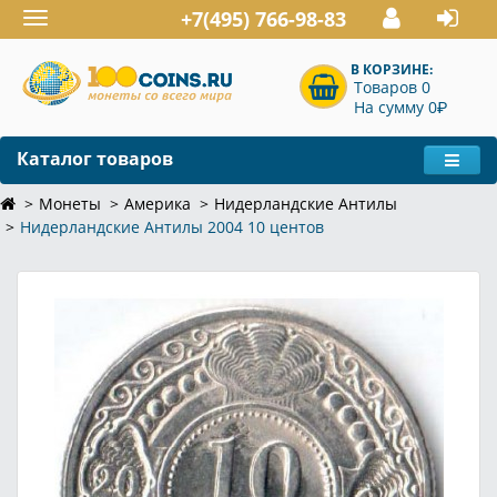
+7(495) 766-98-83
Toggle
navigation
В КОРЗИНЕ:
Товаров 0
P
На сумму 0
Каталог товаров
Монеты
Америка
Нидерландские Антилы
Нидерландские Антилы 2004 10 центов