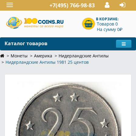
+7(495) 766-98-83
Toggle
navigation
В КОРЗИНЕ:
Товаров 0
P
На сумму 0
Каталог товаров
Монеты
Америка
Нидерландские Антилы
Нидерландские Антилы 1981 25 центов