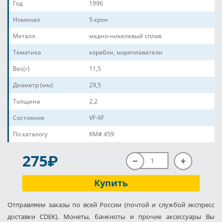
Год
1996
Номинал
5 крон
Металл
медно-никелевый сплав
Тематика
корабли, мореплаватели
Вес(г)
11,5
Диаметр (мм)
29,5
Толщина
2,2
Состояние
VF-XF
По каталогу
KM# 459
P
275
Купить
Отправляем заказы по всей России (почтой и службой экспресс
доставки CDEK). Монеты, банкноты и прочие аксессуары Вы