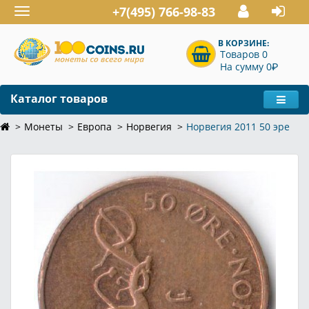
+7(495) 766-98-83
Toggle
navigation
В КОРЗИНЕ:
Товаров 0
P
На сумму 0
Каталог товаров
Монеты
Европа
Норвегия
Норвегия 2011 50 эре