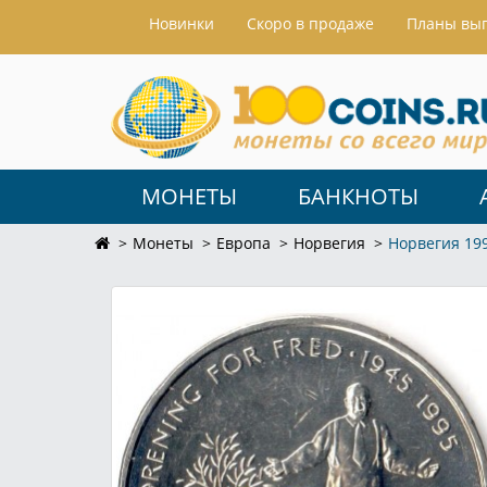
Hовинки
Скоро в продаже
Планы вы
МОНЕТЫ
БАНКНОТЫ
Монеты
Европа
Норвегия
Норвегия 199