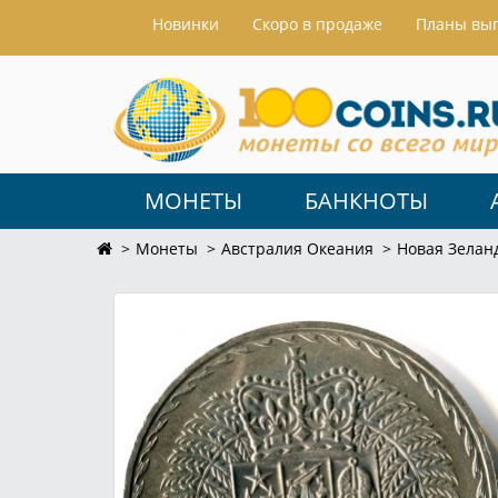
Hовинки
Скоро в продаже
Планы вы
МОНЕТЫ
БАНКНОТЫ
Монеты
Австралия Океания
Новая Зелан