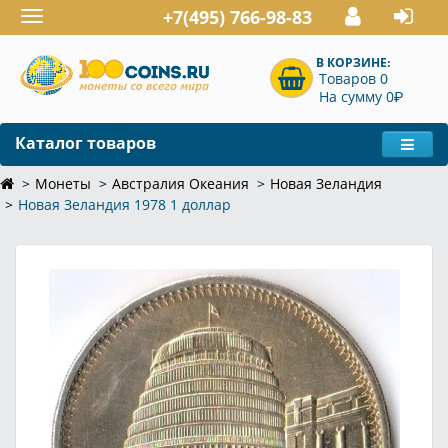
+7(495) 766-98-83
Toggle
navigation
В КОРЗИНЕ:
Товаров 0
P
На сумму 0
Каталог товаров
Монеты
Австралия Океания
Новая Зеландия
Новая Зеландия 1978 1 доллар