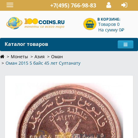
+7(495) 766-98-83
Toggle
navigation
В КОРЗИНЕ:
Товаров 0
P
На сумму 0
Каталог товаров
Монеты
Азия
Оман
Оман 2015 5 байс 45 лет Султанату