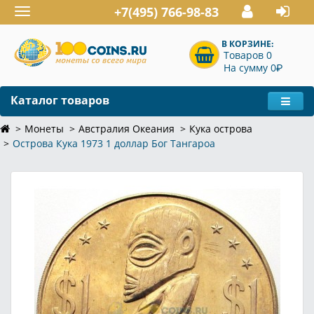
+7(495) 766-98-83
Toggle
navigation
В КОРЗИНЕ:
Товаров 0
P
На сумму 0
Каталог товаров
Монеты
Австралия Океания
Кука острова
Острова Кука 1973 1 доллар Бог Тангароа