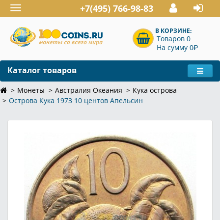
+7(495) 766-98-83
Toggle
navigation
В КОРЗИНЕ:
Товаров 0
P
На сумму 0
Каталог товаров
Монеты
Австралия Океания
Кука острова
Острова Кука 1973 10 центов Апельсин