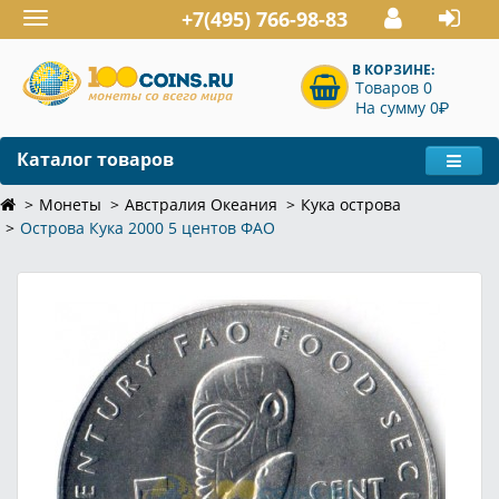
+7(495) 766-98-83
Toggle
navigation
В КОРЗИНЕ:
Товаров 0
P
На сумму 0
Каталог товаров
Монеты
Австралия Океания
Кука острова
Острова Кука 2000 5 центов ФАО