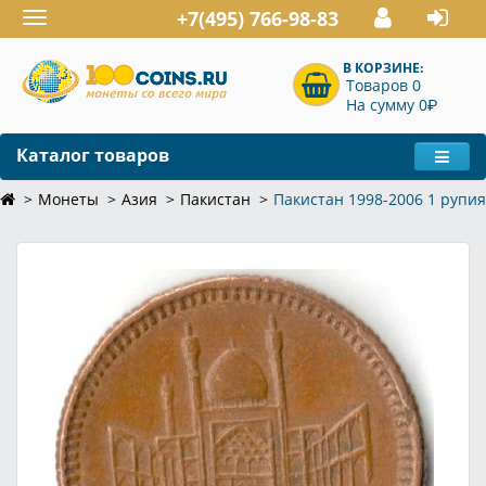
+7(495) 766-98-83
Toggle
navigation
В КОРЗИНЕ:
Товаров 0
P
На сумму 0
Каталог товаров
Монеты
Азия
Пакистан
Пакистан 1998-2006 1 рупия