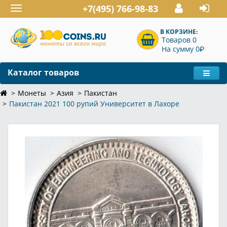
+7(495) 766-98-83
Toggle
navigation
В КОРЗИНЕ:
Товаров 0
P
На сумму 0
Каталог товаров
Монеты
Азия
Пакистан
Пакистан 2021 100 рупий Университет в Лахоре